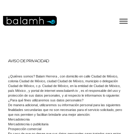
AVISO DE PRIVACIDAD
¿Quiénes somos? Balam Herrera , con domicilio en calle Ciudad de México,
colonia Ciudad de México, ciudad Ciudad de México, municipio o delegación
Ciudad de México, c.p. Ciudad de México, en la entidad de Ciudad de México,
país México , y portal de internet www.balamh.tv , es el responsable del uso y
protección de sus datos personales, y al respecto le informamos lo siguiente:
¿Para qué fines utilizaremos sus datos personales?
De manera adicional, utilizaremos su información personal para las siguientes
finalidades secundarias que no son necesarias para el servicio solicitado, pero
que nos permiten y facilitan brindarle una mejor atención:
Mercadotecnia
Mercadotecnia o publicitaria
Prospección comercial
En caso de que no desee que sus datos personales sean tratados para estos